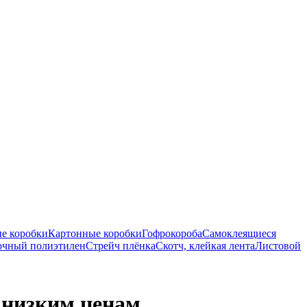
е коробки
Картонные коробки
Гофрокороба
Самоклеящиеся
очный полиэтилен
Стрейч плёнка
Скотч, клейкая лента
Листовой
 низким ценам