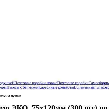
подушкой
Почтовые коробки новые
Почтовые коробки
Самосборны
перы
Пакеты с бегунком
Картонные конверты
Вспененный упаков
низким ценам
мо ЭКО, 75x120мм (300 шт) по