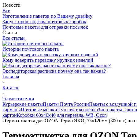
Новости
Все
Изготовление пакетов по Вашему дизайну
Запуск производства почтовых коробок
Почтовые пакеты для отправки посылок
Статьи
Все статьи
Истории почтового пакета
Кому доверить перевозку хрупких изделий
Экспедиторская расписка почему она так важна?
Главная
-
Каталог
-
Термоэтикетки
Курьерские пакеты
Пакеты Почта России
Пакеты с воздушной 
карманы
Почтовые мешки
Пузырчатая плёнка
Зип пакеты, грип
картон
Коробки 60х40х40 для переезда, WB, Ozon
-
Термоэтикетка для OZON Термо ЭКО, 75x120мм (300 шт) по 
Термоэтикетка для OZON Тер