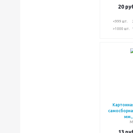
20
руб
<999 шт.
>1000 шт.
Картонна
самосборна
мм.,
М
13
руб