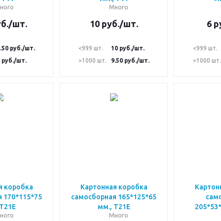
ного
Много
б.
/шт.
10
руб.
/шт.
6
р
.50
руб.
/шт.
<999 шт.
10
руб.
/шт.
<999 шт.
руб.
/шт.
>1000 шт.
9.50
руб.
/шт.
>1000 шт.
я коробка
Картонная коробка
Картон
 170*115*75
самосборная 165*125*65
сам
 Т21Е
мм., Т21Е
205*53*
ного
Много