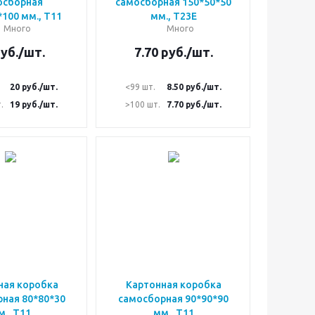
осборная
самосборная 150*50*50
100 мм., Т11
мм., Т23Е
Много
Много
уб.
/шт.
7.70
руб.
/шт.
20
руб.
/шт.
<99 шт.
8.50
руб.
/шт.
.
19
руб.
/шт.
>100 шт.
7.70
руб.
/шт.
ная коробка
Картонная коробка
ная 80*80*30
самосборная 90*90*90
., Т11
мм., Т11