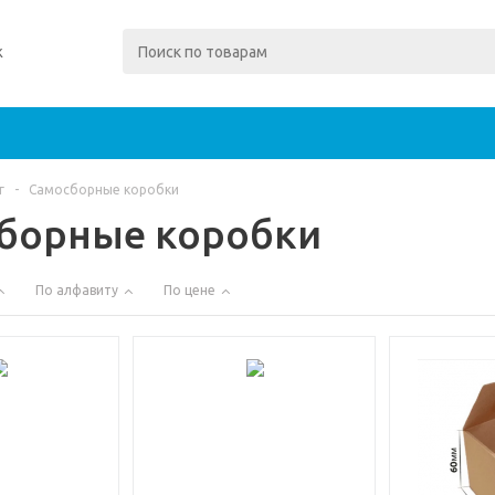
ж
г
-
Самосборные коробки
борные коробки
По алфавиту
По цене