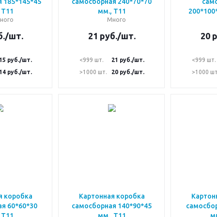
 185*145*45
самосборная 240*70*70
сам
 Т11
мм., Т11
200*100*
ного
Много
.
/шт.
21
руб.
/шт.
20
р
15
руб.
/шт.
<999 шт.
21
руб.
/шт.
<999 шт.
14
руб.
/шт.
>1000 шт.
20
руб.
/шт.
>1000 шт
я коробка
Картонная коробка
Картон
я 60*60*30
самосборная 140*90*45
самосбор
 Т11
мм., Т11
мм