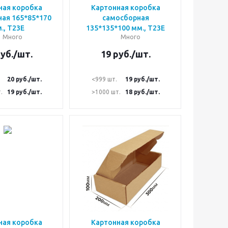
ная коробка
Картонная коробка
ая 165*85*170
самосборная
., Т23Е
135*135*100 мм., Т23Е
Много
Много
уб.
/шт.
19
руб.
/шт.
20
руб.
/шт.
<999 шт.
19
руб.
/шт.
.
19
руб.
/шт.
>1000 шт.
18
руб.
/шт.
ная коробка
Картонная коробка