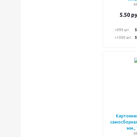
М
5.50
ру
<999 шт.
5
>1000 шт.
5
Картонна
самосборная
мм.,
М