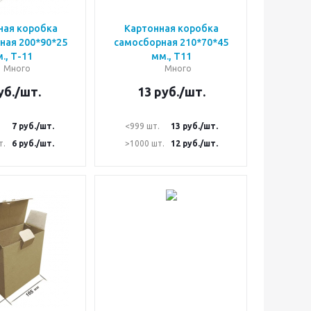
ная коробка
Картонная коробка
ная 200*90*25
самосборная 210*70*45
., Т-11
мм., Т11
Много
Много
уб.
/шт.
13
руб.
/шт.
.
7
руб.
/шт.
<999 шт.
13
руб.
/шт.
т.
6
руб.
/шт.
>1000 шт.
12
руб.
/шт.