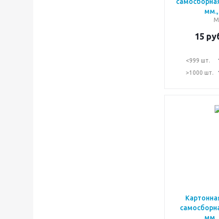
самосборная
мм.,
М
15
руб
<999 шт.
>1000 шт.
Картонна
самосборна
мм.,