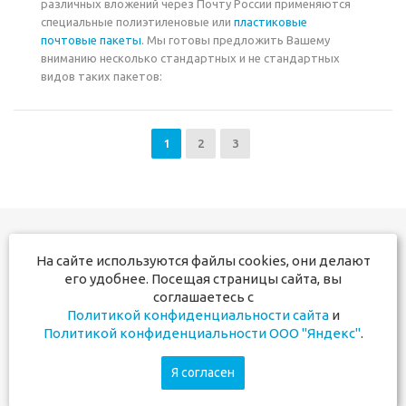
различных вложений через Почту России применяются
специальные полиэтиленовые или
пластиковые
почтовые пакеты
. Мы готовы предложить Вашему
вниманию несколько стандартных и не стандартных
видов таких пакетов:
1
2
3
На сайте используются файлы cookies, они делают
+7 831 291-17-50
его удобнее. Посещая страницы сайта, вы
+7 910 381-60-00
соглашаетесь с
Политикой конфиденциальности сайта
и
Мы в социальных сетях:
Политикой конфиденциальности ООО "Яндекс"
.
Я согласен
2026 © Почтовая упаковка