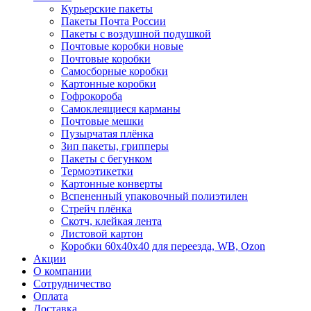
Курьерские пакеты
Пакеты Почта России
Пакеты с воздушной подушкой
Почтовые коробки новые
Почтовые коробки
Самосборные коробки
Картонные коробки
Гофрокороба
Самоклеящиеся карманы
Почтовые мешки
Пузырчатая плёнка
Зип пакеты, грипперы
Пакеты с бегунком
Термоэтикетки
Картонные конверты
Вспененный упаковочный полиэтилен
Стрейч плёнка
Скотч, клейкая лента
Листовой картон
Коробки 60х40х40 для переезда, WB, Ozon
Акции
О компании
Сотрудничество
Оплата
Доставка