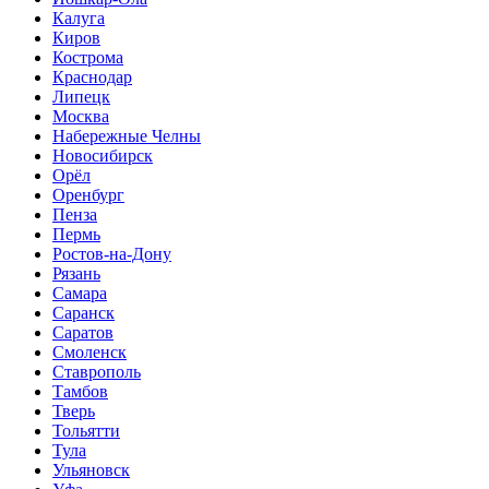
Калуга
Киров
Кострома
Краснодар
Липецк
Москва
Набережные Челны
Новосибирск
Орёл
Оренбург
Пенза
Пермь
Ростов-на-Дону
Рязань
Самара
Саранск
Саратов
Смоленск
Ставрополь
Тамбов
Тверь
Тольятти
Тула
Ульяновск