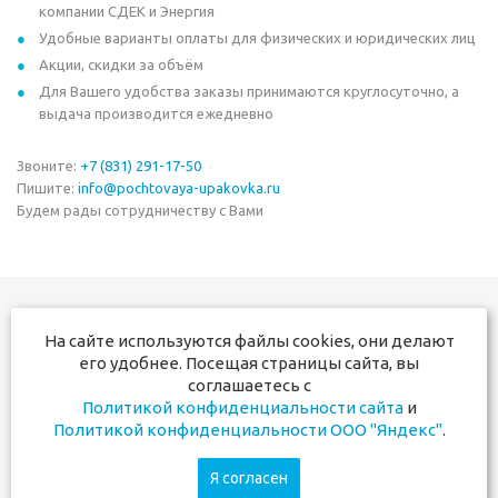
компании СДЕК и Энергия
Удобные варианты оплаты для физических и юридических лиц
Акции, скидки за объём
Для Вашего удобства заказы принимаются круглосуточно, а
выдача производится ежедневно
Звоните:
+7 (831) 291-17-50
Пишите:
info@pochtovaya-upakovka.ru
Будем рады сотрудничеству с Вами
На сайте используются файлы cookies, они делают
+7 831 291-17-50
его удобнее. Посещая страницы сайта, вы
+7 910 381-60-00
соглашаетесь с
Политикой конфиденциальности сайта
и
Мы в социальных сетях:
Политикой конфиденциальности ООО "Яндекс"
.
Я согласен