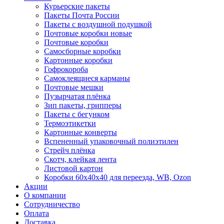
Курьерские пакеты
Пакеты Почта России
Пакеты с воздушной подушкой
Почтовые коробки новые
Почтовые коробки
Самосборные коробки
Картонные коробки
Гофрокороба
Самоклеящиеся карманы
Почтовые мешки
Пузырчатая плёнка
Зип пакеты, грипперы
Пакеты с бегунком
Термоэтикетки
Картонные конверты
Вспененный упаковочный полиэтилен
Стрейч плёнка
Скотч, клейкая лента
Листовой картон
Коробки 60х40х40 для переезда, WB, Ozon
Акции
О компании
Сотрудничество
Оплата
Доставка