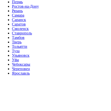
Пермь
Ростов-на-Дону
Рязань
Самара
Саранск
Саратов
Смоленск
Ставрополь
Тамбов
Тверь
Тольятти
Тула
Ульяновск
Уфа
Чебоксары
Череповец
Ярославль