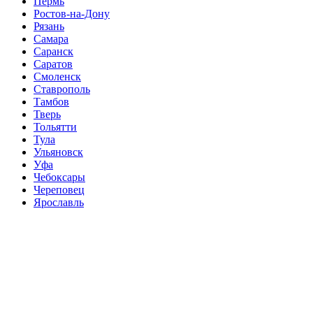
Пермь
Ростов-на-Дону
Рязань
Самара
Саранск
Саратов
Смоленск
Ставрополь
Тамбов
Тверь
Тольятти
Тула
Ульяновск
Уфа
Чебоксары
Череповец
Ярославль