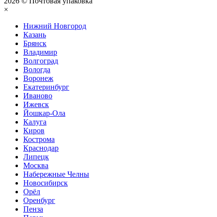
2026 © Почтовая упаковка
×
Нижний Нoвгород
Казань
Брянск
Владимир
Волгоград
Вологда
Воронеж
Екатеринбург
Иваново
Ижевск
Йошкар-Ола
Калуга
Киров
Кострома
Краснодар
Липецк
Москва
Набережные Челны
Новосибирск
Орёл
Оренбург
Пенза