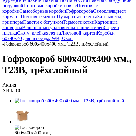
Курьерские пакеты
Пакеты Почта России
Пакеты с воздушной
подушкой
Почтовые коробки новые
Почтовые
коробки
Самосборные коробки
Гофрокороба
Самоклеящиеся
карманы
Почтовые мешки
Пузырчатая плёнка
Зип пакеты,
грипперы
Пакеты с бегунком
Термоэтикетки
Картонные
конверты
Вспененный упаковочный полиэтилен
Стрейч
плёнка
Скотч, клейкая лента
Листовой картон
Коробки
60х40х40 для переезда, WB, Ozon
-
Гофрокороб 600х400х400 мм., Т23В, трёхслойный
Гофрокороб 600х400х400 мм.,
Т23В, трёхслойный
Акция
ХИТ...!!!