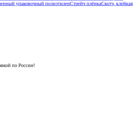
ненный упаковочный полиэтилен
Стрейч плёнка
Скотч, клейкая
авкой по России!