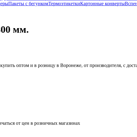
перы
Пакеты с бегунком
Термоэтикетки
Картонные конверты
Вспе
00 мм.
упить оптом и в розницу в Воронеже, от производителя, с дост
ичаться от цен в розничных магазинах