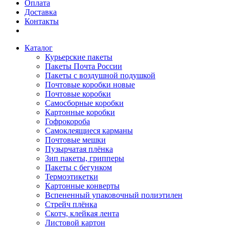
Оплата
Доставка
Контакты
Каталог
Курьерские пакеты
Пакеты Почта России
Пакеты с воздушной подушкой
Почтовые коробки новые
Почтовые коробки
Самосборные коробки
Картонные коробки
Гофрокороба
Самоклеящиеся карманы
Почтовые мешки
Пузырчатая плёнка
Зип пакеты, грипперы
Пакеты с бегунком
Термоэтикетки
Картонные конверты
Вспененный упаковочный полиэтилен
Стрейч плёнка
Скотч, клейкая лента
Листовой картон